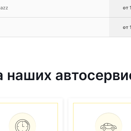
Jazz
от 
от 
 наших автосерви