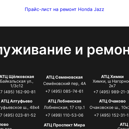
Прайс-лист на ремонт Honda Jazz
луживание и ремо
АТЦ Щёлковская
АТЦ Химки
АТЦ Семеновская
Байкальская ул.,
Химки, ш Нагорно
Семёновский пер, 4А
1/3с12
2к7
+7 (495) 085-74-61
7 (495) 162-90-81
+7 (495) 989-21-
АТЦ Алтуфьево
АТЦ Лобненская
АТЦ Очаково
туфьевское ш., 48к4
Лобненская, 17 стр.1
Очаковское ш., 10к
7 (495) 023-81-52
+7 (499) 110-53-06
+7 (495) 152-31-1
лово
АТЦ
АТЦ Проспект Мира
львар,
Сосно