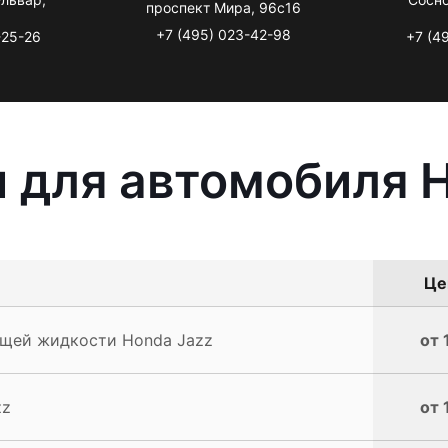
проспект Мира, 96с16
+7 (495) 023-42-98
-25-26
+7 (4
 для автомобиля 
Це
щей жидкости Honda Jazz
от 
zz
от 