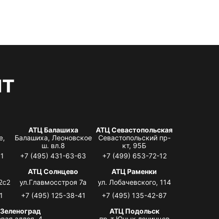
нт
АТЦ Балашиха
АТЦ Севастопольская
е,
Балашиха, Леоновское
Севастопольский пр-
ш. вл.8
кт, 95Б
31
+7 (495) 431-63-63
+7 (499) 653-72-12
АТЦ Солнцево
АТЦ Раменки
2с2
ул.Главмосстроя 7а
ул. Лобачевского, 114
1
+7 (495) 125-38-41
+7 (495) 135-42-87
 Зеленоград
АТЦ Подольск
вая аллея, 4,
пр-т Юных ленинцев