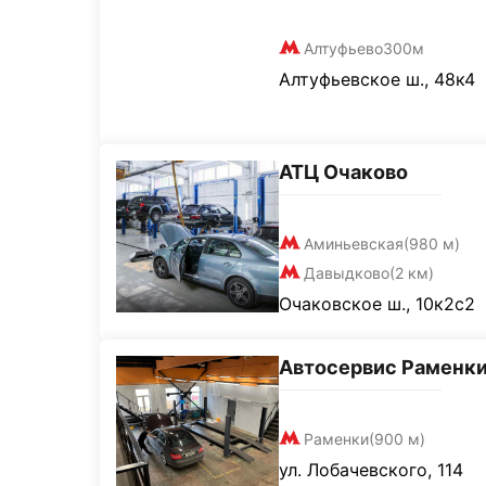
Алтуфьево
300м
Алтуфьевское ш., 48к4
АТЦ Очаково
Аминьевская
(980 м)
Давыдково
(2 км)
Очаковское ш., 10к2с2
Автосервис Раменк
Раменки
(900 м)
ул. Лобачевского, 114