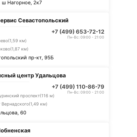
 ш Нагорное, 2к7
ервис Севастопольский
+7 (499) 653-72-12
Пн-Вс: 09:00 - 21:00
яево
(1,59 км)
ьково
(1,87 км)
опольский пр-кт, 95Б
сный центр Удальцова
+7 (499) 110-86-79
Пн-Вс: 09:00 - 21:00
уринский проспект
(116 м)
т Вернадского
(1,49 км)
альцова, 60
Лобненская