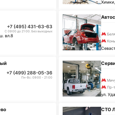
Химки,
Автос
+7 (495) 431-63-63
С 09:00 до 21:00. Без выходных
Бел
. вл.8
Кон
Севаст
ный
Серви
+7 (499) 288-05-36
Пн-Вс: 09:00 - 21:00
Мич
Пр-
ул. Уд
ево
СТО 