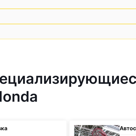
пециализирующие
Honda
вка
Автос