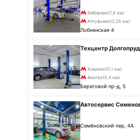
Бибирево
(1,6 км)
Алтуфьево
(2,35 км)
Лобненская 4
Техцентр Долгопру
Ховрино
(5,1 км)
Физтех
(5,4 км)
Береговой пр-д, 5
Автосервис Семено
Семёновский пер, 4А