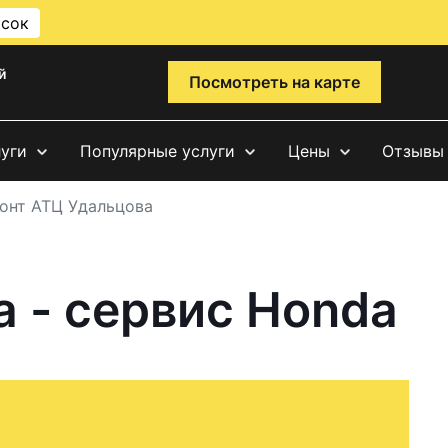
исок
й
Посмотреть на карте
луги
Популярные услуги
Цены
Отзывы
онт АТЦ Удальцова
 - сервис Honda