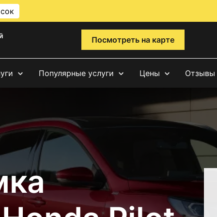
исок
й
Посмотреть на карте
луги
Популярные услуги
Цены
Отзывы
мка