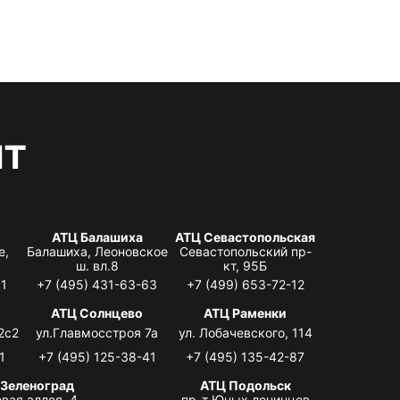
нт
АТЦ Балашиха
АТЦ Севастопольская
е,
Балашиха, Леоновское
Севастопольский пр-
ш. вл.8
кт, 95Б
31
+7 (495) 431-63-63
+7 (499) 653-72-12
АТЦ Солнцево
АТЦ Раменки
2с2
ул.Главмосстроя 7а
ул. Лобачевского, 114
1
+7 (495) 125-38-41
+7 (495) 135-42-87
 Зеленоград
АТЦ Подольск
вая аллея, 4,
пр-т Юных ленинцев