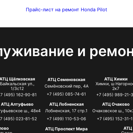
Прайс-лист на ремонт Honda Pilot
луживание и ремо
АТЦ Щёлковская
АТЦ Химки
АТЦ Семеновская
Байкальская ул.,
Химки, ш Нагорно
Семёновский пер, 4А
1/3с12
2к7
+7 (495) 085-74-61
7 (495) 162-90-81
+7 (495) 989-21-
АТЦ Алтуфьево
АТЦ Лобненская
АТЦ Очаково
туфьевское ш., 48к4
Лобненская, 17 стр.1
Очаковское ш., 10к
7 (495) 023-81-52
+7 (499) 110-53-06
+7 (495) 152-31-1
лово
АТЦ
АТЦ Проспект Мира
львар,
Сосно