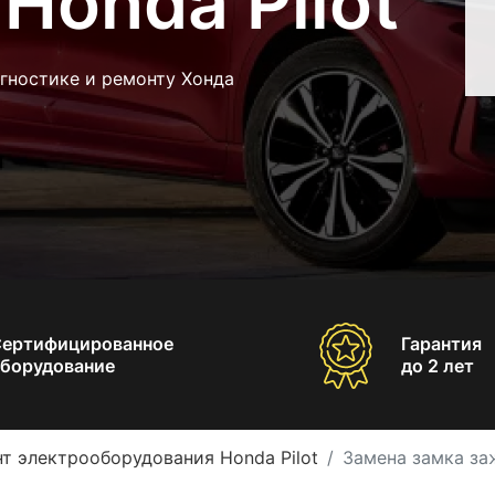
Honda Pilot
гностике и ремонту Хонда
Сертифицированное
Гарантия
борудование
до 2 лет
т электрооборудования Honda Pilot
Замена замка заж