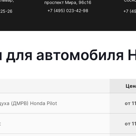
проспект Мира, 96с16
+7 (495) 023-42-98
-25-26
+7 (4
 для автомобиля H
Цена
уха (ДМРВ) Honda Pilot
от 1
t
от 1