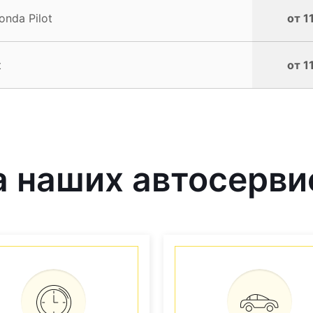
nda Pilot
от 1
t
от 1
 наших автосерви