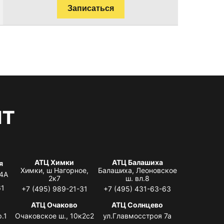
Записаться
нт
АТЦ Химки
АТЦ Балашиха
я
Химки, ш Нагорное,
Балашиха, Леоновское
 4А
2к7
ш. вл.8
61
+7 (495) 989-21-31
+7 (495) 431-63-63
я
АТЦ Очаково
АТЦ Солнцево
.1
Очаковское ш., 10к2с2
ул.Главмосстроя 7а