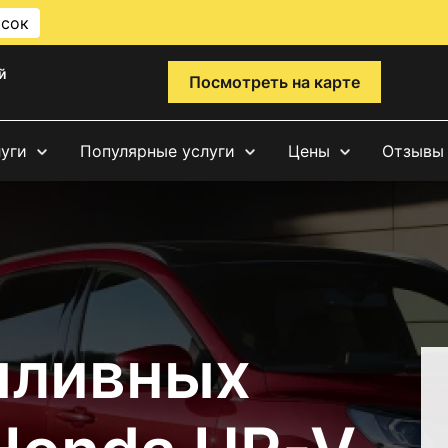
исок
й
Посмотреть на карте
луги
Популярные услуги
Цены
Отзывы
пливных