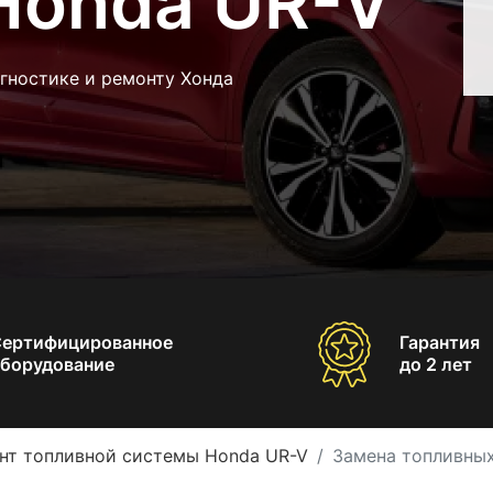
Honda UR-V
гностике и ремонту Хонда
Сертифицированное
Гарантия
борудование
до 2 лет
нт топливной системы Honda UR-V
Замена топливны