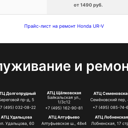
от 1490 руб.
Прайс-лист на ремонт Honda UR-V
луживание и ремо
АТЦ Щёлковская
ТЦ Долгопрудный
АТЦ Семеновска
Байкальская ул.,
Береговой пр-д, 5
Семёновский пер,
1/3с12
7 (495) 032-08-22
+7 (495) 085-74-
+7 (495) 162-90-81
АТЦ Удальцова
АТЦ Алтуфьево
АТЦ Лобненска
ул. Удальцова, 60
Алтуфьевское ш., 48к4
Лобненская, 17 стр