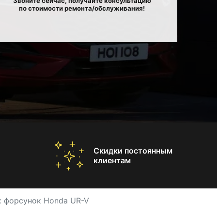
Звоните сейчас, получайте консультацию
по стоимости ремонта/обслуживания!
Скидки постоянным
клиентам
х форсунок Honda UR-V