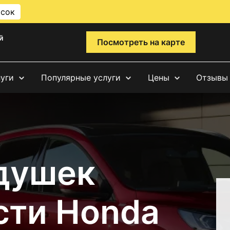
исок
й
Посмотреть на карте
луги
Популярные услуги
Цены
Отзывы
душек
сти Honda