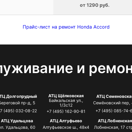
от 1290 руб.
Прайс-лист на ремонт Honda Accord
луживание и ремо
АТЦ Щёлковская
ТЦ Долгопрудный
АТЦ Семеновска
Байкальская ул.,
Береговой пр-д, 5
Семёновский пер,
1/3с12
7 (495) 032-08-22
+7 (495) 085-74-
+7 (495) 162-90-81
АТЦ Удальцова
АТЦ Алтуфьево
АТЦ Лобненска
ул. Удальцова, 60
Алтуфьевское ш., 48к4
Лобненская, 17 стр