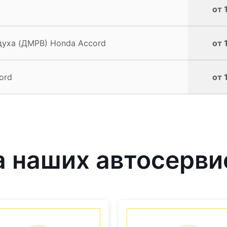
от 
духа (ДМРВ) Honda Accord
от 
ord
от 
 наших автосерви