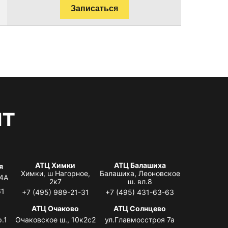
Записаться
нт
АТЦ Химки
АТЦ Балашиха
я
Химки, ш Нагорное,
Балашиха, Леоновское
 4А
2к7
ш. вл.8
61
+7 (495) 989-21-31
+7 (495) 431-63-63
я
АТЦ Очаково
АТЦ Солнцево
.1
Очаковское ш., 10к2с2
ул.Главмосстроя 7а