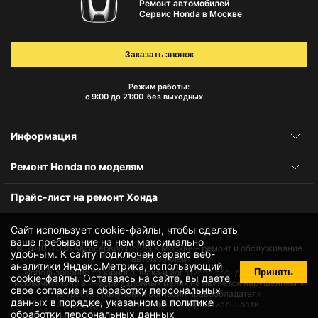
Ремонт автомобилей
Сервис Honda в Москве
Заказать звонок
Режим работы:
с 9:00 до 21:00
без выходных
Информация
Ремонт Honda по моделям
Прайс-лист на ремонт Хонда
Сайт использует cookie-файлы, чтобы сделать
ваше пребывание на нем максимально
© 2010-2026
Автосервис Honda в Москве – ремонт и обслуживание
удобным. К cайту подключен сервис веб-
автомобилей
аналитики Яндекс.Метрика, использующий
Принять
Использование товарного знака и логотипов бренда происходит
cookie-файлы
. Оставаясь на сайте, вы даете
исключительно в информационных целях не является нарушением и
свое
согласие на обработку персональных
не требует получения согласия правообладателя.
данных
в порядке, указанном в
политике
Защита данных и политика конфиденциальности.
обработки персональных данных