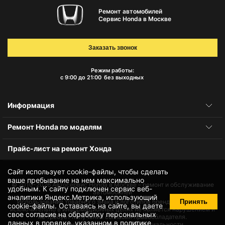
Ремонт автомобилей
Сервис Honda в Москве
Заказать звонок
Режим работы:
с 9:00 до 21:00
без выходных
Информация
Ремонт Honda по моделям
Прайс-лист на ремонт Хонда
Сайт использует cookie-файлы, чтобы сделать
ваше пребывание на нем максимально
© 2010-2026
Автосервис Honda в Москве – ремонт и обслуживание
удобным. К cайту подключен сервис веб-
автомобилей
аналитики Яндекс.Метрика, использующий
Принять
Использование товарного знака и логотипов бренда происходит
cookie-файлы
. Оставаясь на сайте, вы даете
исключительно в информационных целях не является нарушением и
свое
согласие на обработку персональных
не требует получения согласия правообладателя.
данных
в порядке, указанном в
политике
Защита данных и политика конфиденциальности.