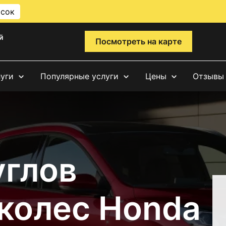
исок
й
Посмотреть на карте
луги
Популярные услуги
Цены
Отзывы
углов
 колес Honda