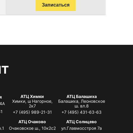
Записаться
нт
АТЦ Химки
АТЦ Балашиха
я
Химки, ш Нагорное,
Балашиха, Леоновское
 4А
2к7
ш. вл.8
61
+7 (495) 989-21-31
+7 (495) 431-63-63
я
АТЦ Очаково
АТЦ Солнцево
.1
Очаковское ш., 10к2с2
ул.Главмосстроя 7а