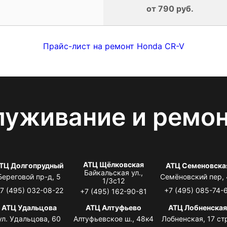
от 790 руб.
Прайс-лист на ремонт Honda CR-V
луживание и ремо
АТЦ Щёлковская
ТЦ Долгопрудный
АТЦ Семеновска
Байкальская ул.,
Береговой пр-д, 5
Семёновский пер,
1/3с12
7 (495) 032-08-22
+7 (495) 085-74-
+7 (495) 162-90-81
АТЦ Удальцова
АТЦ Алтуфьево
АТЦ Лобненска
ул. Удальцова, 60
Алтуфьевское ш., 48к4
Лобненская, 17 стр