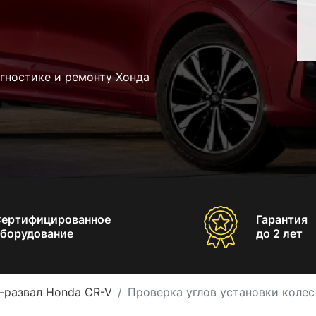
гностике и ремонту Хонда
Сертифицированное
Гарантия
борудование
до 2 лет
-развал Honda CR-V
Проверка углов установки колес