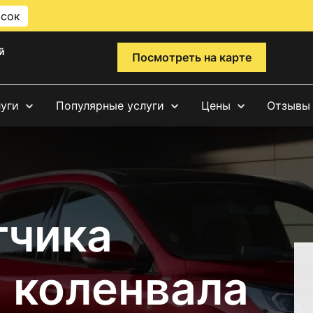
исок
й
Посмотреть на карте
луги
Популярные услуги
Цены
Отзывы
тчика
 коленвала