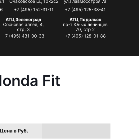
.1
Очаковское ш., 10к2с2
ул.Главмосстроя 7а
06
+7 (495) 152-31-11
+7 (495) 125-38-41
АТЦ Зеленоград
АТЦ Подольск
Сосновая аллея, 4,
пр-т Юных ленинцев
стр. 3
70, стр 2
+7 (495) 431-00-33
+7 (495) 128-01-88
onda Fit
Цена в Руб.