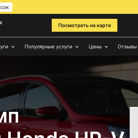
исок
й
Посмотреть на карте
луги
Популярные услуги
Цены
Отзывы
мп