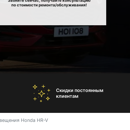
Звоните сейчас, получайте консультацию
по стоимости ремонта/обслуживания!
Скидки постоянным
клиентам
свещения Honda HR-V