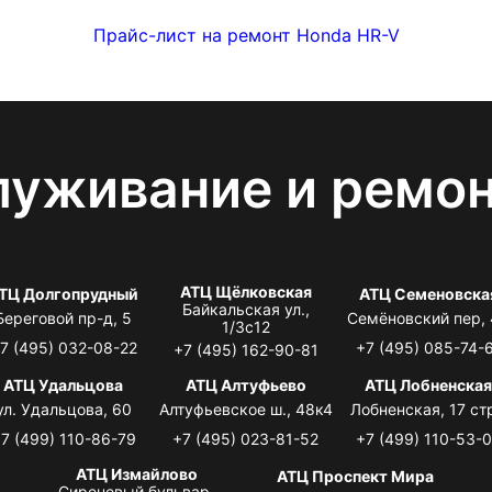
Прайс-лист на ремонт Honda HR-V
луживание и ремо
АТЦ Щёлковская
ТЦ Долгопрудный
АТЦ Семеновска
Байкальская ул.,
Береговой пр-д, 5
Семёновский пер,
1/3с12
7 (495) 032-08-22
+7 (495) 085-74-
+7 (495) 162-90-81
АТЦ Удальцова
АТЦ Алтуфьево
АТЦ Лобненска
ул. Удальцова, 60
Алтуфьевское ш., 48к4
Лобненская, 17 стр
7 (499) 110-86-79
+7 (495) 023-81-52
+7 (499) 110-53-
АТЦ Измайлово
АТЦ Проспект Мира
Сиреневый бульвар,