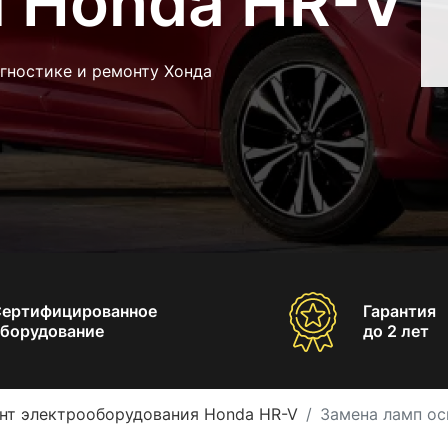
 Honda HR-V
гностике и ремонту Хонда
Сертифицированное
Гарантия
борудование
до 2 лет
нт электрооборудования Honda HR-V
Замена ламп о