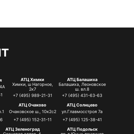
нт
АТЦ Химки
АТЦ Балашиха
я
Химки, ш Нагорное,
Балашиха, Леоновское
 4А
2к7
ш. вл.8
61
+7 (495) 989-21-31
+7 (495) 431-63-63
я
АТЦ Очаково
АТЦ Солнцево
.1
Очаковское ш., 10к2с2
ул.Главмосстроя 7а
06
+7 (495) 152-31-11
+7 (495) 125-38-41
АТЦ Зеленоград
АТЦ Подольск
Сосновая аллея, 4,
пр-т Юных ленинцев