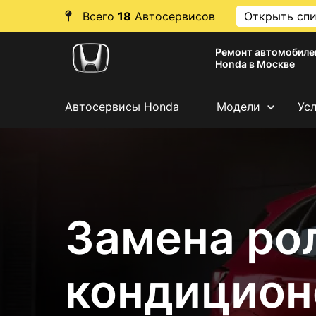
Всего
18
Автосервисов
Открыть сп
Ремонт автомобиле
Honda в Москве
Автосервисы Honda
Модели
Ус
Замена ро
кондицион