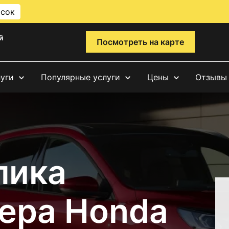
исок
й
Посмотреть на карте
луги
Популярные услуги
Цены
Отзывы
лика
ера Honda