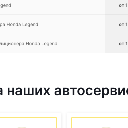
egend
от 
ра Honda Legend
от 
диционера Honda Legend
от 
 наших автосерви