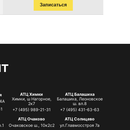
Записаться
нт
АТЦ Химки
АТЦ Балашиха
я
Химки, ш Нагорное,
Балашиха, Леоновское
 4А
2к7
ш. вл.8
61
+7 (495) 989-21-31
+7 (495) 431-63-63
я
АТЦ Очаково
АТЦ Солнцево
.1
Очаковское ш., 10к2с2
ул.Главмосстроя 7а