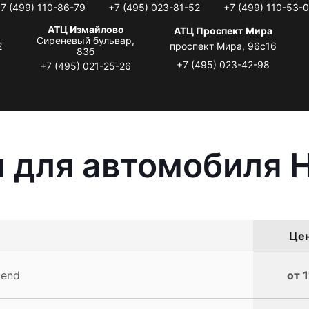
7 (499) 110-86-79
+7 (495) 023-81-52
+7 (499) 110-53-
АТЦ Измайлово
АТЦ Проспект Мира
Сиреневый бульвар,
2
проспект Мира, 96с16
83б
+7 (495) 023-42-98
+7 (495) 021-25-26
 для автомобиля 
Цен
gend
от 