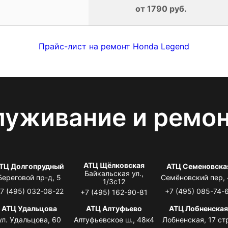
от 1790 руб.
Прайс-лист на ремонт Honda Legend
луживание и ремо
АТЦ Щёлковская
ТЦ Долгопрудный
АТЦ Семеновска
Байкальская ул.,
Береговой пр-д, 5
Семёновский пер,
1/3с12
7 (495) 032-08-22
+7 (495) 085-74-
+7 (495) 162-90-81
АТЦ Удальцова
АТЦ Алтуфьево
АТЦ Лобненска
ул. Удальцова, 60
Алтуфьевское ш., 48к4
Лобненская, 17 стр