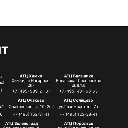
нт
АТЦ Химки
АТЦ Балашиха
я
Химки, ш Нагорное,
Балашиха, Леоновское
 4А
2к7
ш. вл.8
61
+7 (495) 989-21-31
+7 (495) 431-63-63
я
АТЦ Очаково
АТЦ Солнцево
.1
Очаковское ш., 10к2с2
ул.Главмосстроя 7а
06
+7 (495) 152-31-11
+7 (495) 125-38-41
АТЦ Зеленоград
АТЦ Подольск
Сосновая аллея, 4,
пр-т Юных ленинцев