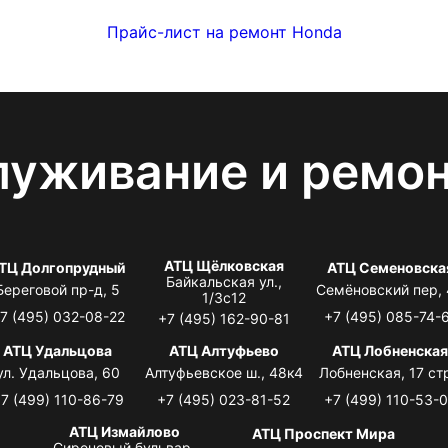
Прайс-лист на ремонт Honda
луживание и ремо
АТЦ Щёлковская
ТЦ Долгопрудный
АТЦ Семеновска
Байкальская ул.,
Береговой пр-д, 5
Семёновский пер,
1/3с12
7 (495) 032-08-22
+7 (495) 085-74-
+7 (495) 162-90-81
АТЦ Удальцова
АТЦ Алтуфьево
АТЦ Лобненска
ул. Удальцова, 60
Алтуфьевское ш., 48к4
Лобненская, 17 стр
7 (499) 110-86-79
+7 (495) 023-81-52
+7 (499) 110-53-
АТЦ Измайлово
АТЦ Проспект Мира
Сиреневый бульвар,