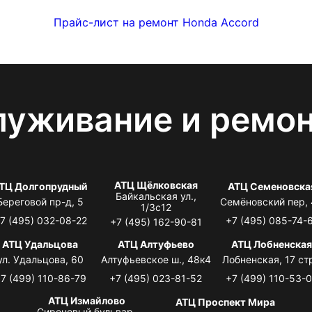
Прайс-лист на ремонт Honda Accord
луживание и ремо
АТЦ Щёлковская
ТЦ Долгопрудный
АТЦ Семеновска
Байкальская ул.,
Береговой пр-д, 5
Семёновский пер,
1/3с12
7 (495) 032-08-22
+7 (495) 085-74-
+7 (495) 162-90-81
АТЦ Удальцова
АТЦ Алтуфьево
АТЦ Лобненска
ул. Удальцова, 60
Алтуфьевское ш., 48к4
Лобненская, 17 стр
7 (499) 110-86-79
+7 (495) 023-81-52
+7 (499) 110-53-
АТЦ Измайлово
АТЦ Проспект Мира
Сиреневый бульвар,