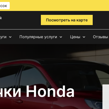
исок
й
Посмотреть на карте
луги
Популярные услуги
Цены
Отзывы
чки Honda