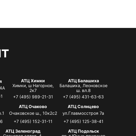
нт
АТЦ Химки
АТЦ Балашиха
я
Химки, ш Нагорное,
Балашиха, Леоновское
 4А
2к7
ш. вл.8
61
+7 (495) 989-21-31
+7 (495) 431-63-63
я
АТЦ Очаково
АТЦ Солнцево
.1
Очаковское ш., 10к2с2
ул.Главмосстроя 7а
06
+7 (495) 152-31-11
+7 (495) 125-38-41
АТЦ Зеленоград
АТЦ Подольск
Сосновая аллея, 4,
пр-т Юных ленинцев