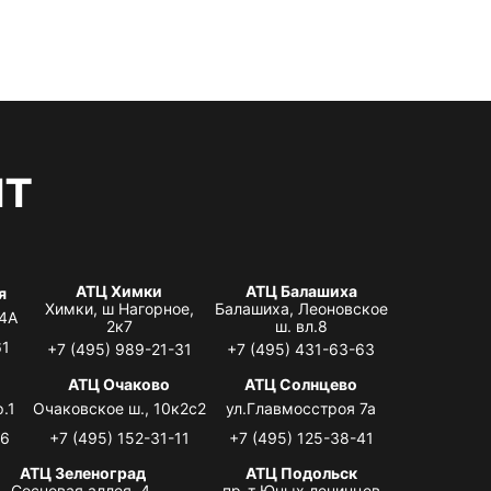
нт
АТЦ Химки
АТЦ Балашиха
я
Химки, ш Нагорное,
Балашиха, Леоновское
 4А
2к7
ш. вл.8
61
+7 (495) 989-21-31
+7 (495) 431-63-63
я
АТЦ Очаково
АТЦ Солнцево
.1
Очаковское ш., 10к2с2
ул.Главмосстроя 7а
06
+7 (495) 152-31-11
+7 (495) 125-38-41
АТЦ Зеленоград
АТЦ Подольск
Сосновая аллея, 4,
пр-т Юных ленинцев