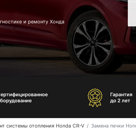
гностике и ремонту Хонда
Сертифицированное
Гарантия
борудование
до 2 лет
нт системы отопления Honda CR-V
Замена печки Hon