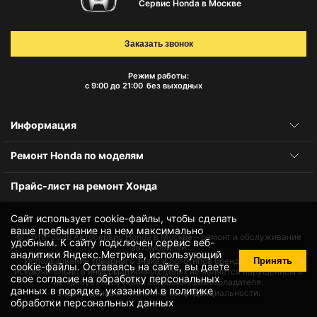
Сервис Honda в Москве
Заказать звонок
Режим работы:
с 9:00 до 21:00
без выходных
Информация
Ремонт Honda по моделям
Прайс-лист на ремонт Хонда
Сайт использует cookie-файлы, чтобы сделать
ваше пребывание на нем максимально
© 2010-2026
Автосервис Honda в Москве – ремонт и обслуживание
удобным. К cайту подключен сервис веб-
автомобилей
аналитики Яндекс.Метрика, использующий
Принять
Использование товарного знака и логотипов бренда происходит
cookie-файлы
. Оставаясь на сайте, вы даете
исключительно в информационных целях не является нарушением и
свое
согласие на обработку персональных
не требует получения согласия правообладателя.
данных
в порядке, указанном в
политике
Защита данных и политика конфиденциальности.
обработки персональных данных