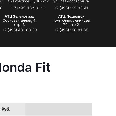
.1
Очаковское ш., 10к2с2
ул.Главмосстроя 7а
06
+7 (495) 152-31-11
+7 (495) 125-38-41
АТЦ Зеленоград
АТЦ Подольск
Сосновая аллея, 4,
пр-т Юных ленинцев
стр. 3
70, стр 2
+7 (495) 431-00-33
+7 (495) 128-01-88
onda Fit
 Руб.