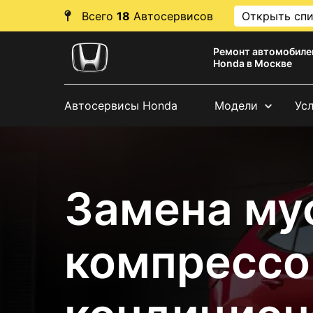
Всего
18
Автосервисов
Открыть сп
Ремонт автомобиле
Honda в Москве
Автосервисы Honda
Модели
Ус
Замена му
компрессо