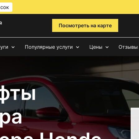
исок
й
Посмотреть на карте
луги
Популярные услуги
Цены
Отзывы
фты
ра