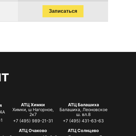
Записаться
нт
АТЦ Химки
АТЦ Балашиха
я
Химки, ш Нагорное,
Балашиха, Леоновское
 4А
2к7
ш. вл.8
61
+7 (495) 989-21-31
+7 (495) 431-63-63
я
АТЦ Очаково
АТЦ Солнцево