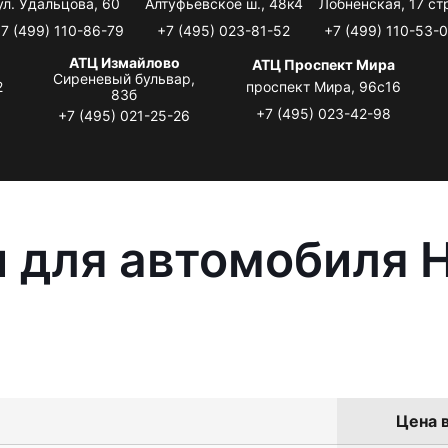
ул. Удальцова, 60
Алтуфьевское ш., 48к4
Лобненская, 17 стр
7 (499) 110-86-79
+7 (495) 023-81-52
+7 (499) 110-53-
АТЦ Измайлово
АТЦ Проспект Мира
Сиреневый бульвар,
2
проспект Мира, 96с16
83б
+7 (495) 023-42-98
+7 (495) 021-25-26
 для автомобиля H
Цена в