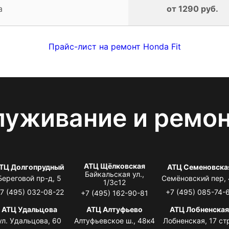
а
от 1290 руб.
Прайс-лист на ремонт Honda Fit
луживание и ремо
АТЦ Щёлковская
ТЦ Долгопрудный
АТЦ Семеновска
Байкальская ул.,
Береговой пр-д, 5
Семёновский пер,
1/3с12
7 (495) 032-08-22
+7 (495) 085-74-
+7 (495) 162-90-81
АТЦ Удальцова
АТЦ Алтуфьево
АТЦ Лобненска
ул. Удальцова, 60
Алтуфьевское ш., 48к4
Лобненская, 17 стр