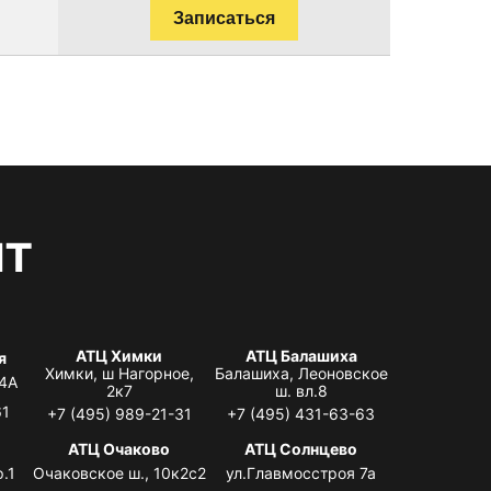
Записаться
нт
АТЦ Химки
АТЦ Балашиха
я
Химки, ш Нагорное,
Балашиха, Леоновское
 4А
2к7
ш. вл.8
61
+7 (495) 989-21-31
+7 (495) 431-63-63
я
АТЦ Очаково
АТЦ Солнцево
.1
Очаковское ш., 10к2с2
ул.Главмосстроя 7а