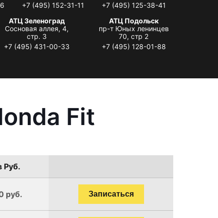
06
+7 (495) 152-31-11
+7 (495) 125-38-41
АТЦ Зеленоград
АТЦ Подольск
Сосновая аллея, 4,
пр-т Юных ленинцев
стр. 3
70, стр 2
+7 (495) 431-00-33
+7 (495) 128-01-88
onda Fit
в Руб.
0 руб.
Записаться