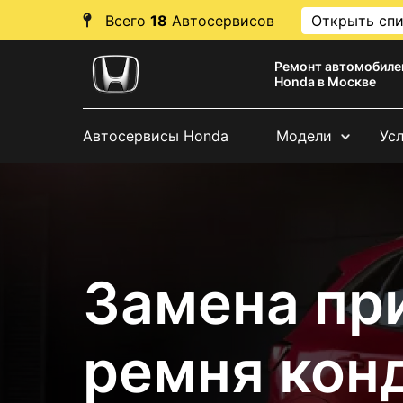
Всего
18
Автосервисов
Открыть сп
Ремонт автомобиле
Honda в Москве
Автосервисы Honda
Модели
Ус
Замена пр
ремня кон