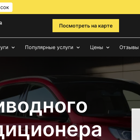
исок
й
Посмотреть на карте
луги
Популярные услуги
Цены
Отзывы
иводного
диционера