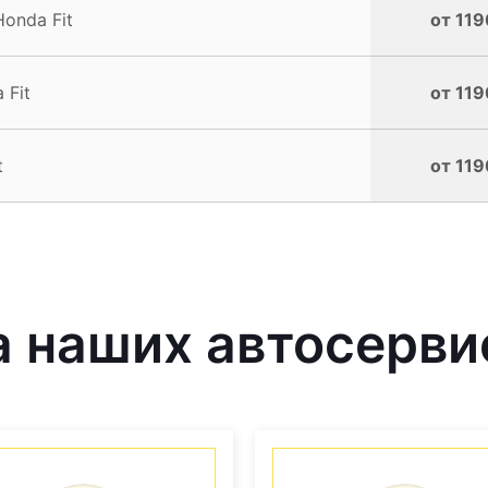
onda Fit
от 119
 Fit
от 119
t
от 119
 наших автосерви