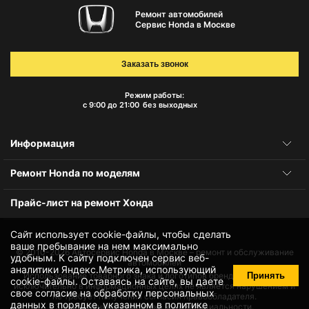
Ремонт автомобилей
Сервис Honda в Москве
Заказать звонок
Режим работы:
с 9:00 до 21:00
без выходных
Информация
Ремонт Honda по моделям
Прайс-лист на ремонт Хонда
Сайт использует cookie-файлы, чтобы сделать
ваше пребывание на нем максимально
© 2010-2026
Автосервис Honda в Москве – ремонт и обслуживание
удобным. К cайту подключен сервис веб-
автомобилей
аналитики Яндекс.Метрика, использующий
Принять
Использование товарного знака и логотипов бренда происходит
cookie-файлы
. Оставаясь на сайте, вы даете
исключительно в информационных целях не является нарушением и
свое
согласие на обработку персональных
не требует получения согласия правообладателя.
данных
в порядке, указанном в
политике
Защита данных и политика конфиденциальности.